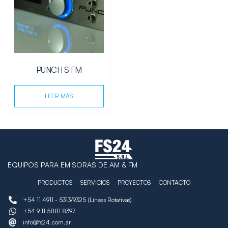
PUNCH S FM
LEER MÁS
EQUIPOS PARA EMISORAS DE AM & FM
PRODUCTOS
SERVICIOS
PROYECTOS
CONTACTO
+54 11 4911 - 5313/9325 (Líneas Rotativas)
+54 9 11 5881 8397
info@fs24.com.ar