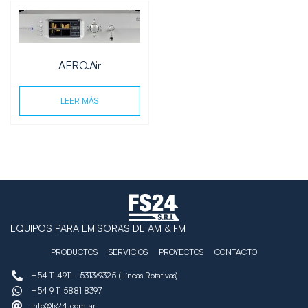
AERO.Air
LEER MÁS
EQUIPOS PARA EMISORAS DE AM & FM
PRODUCTOS
SERVICIOS
PROYECTOS
CONTACTO
+54 11 4911 - 5313/9325 (Líneas Rotativas)
+54 9 11 5881 8397
info@fs24.com.ar