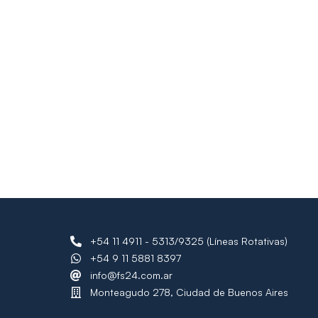
+54 11 4911 - 5313/9325 (Líneas Rotativas)
+54 9 11 5881 8397
info@fs24.com.ar
Monteagudo 278, Ciudad de Buenos Aires