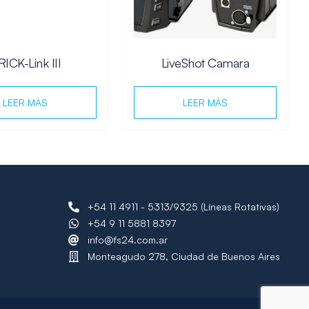
ICK-Link III
LiveShot Camara
LEER MÁS
LEER MÁS
+54 11 4911 - 5313/9325 (Líneas Rotativas)
+54 9 11 5881 8397
info@fs24.com.ar
Monteagudo 278, Ciudad de Buenos Aires