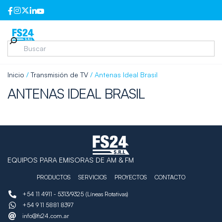
Inicio
/
Transmisión de TV
/ Antenas Ideal Brasil
ANTENAS IDEAL BRASIL
EQUIPOS PARA EMISORAS DE AM & FM
PRODUCTOS
SERVICIOS
PROYECTOS
CONTACTO
+54 11 4911 - 5313/9325 (Líneas Rotativas)
+54 9 11 5881 8397
info@fs24.com.ar