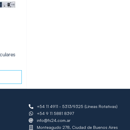
culares
+54 11 4911 - 5313/9325 (Líneas Rotativas)
+54 9 11 5881 8397
info@fs24.com.ar
Monteagudo 278, Ciudad de Buenos Aires