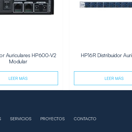
idor Auriculares HP600-V2
HP16R Distribuidor Auri
Modular
LEER MÁS
LEER MÁS
S
SERVICIOS
PROYECTOS
CONTACTO