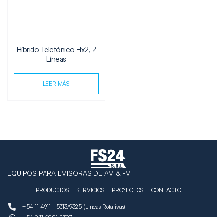
Híbrido Telefónico Hx2, 2
Líneas
LEER MÁS
EQUIPOS PARA EMISORAS DE AM & FM
PRODUCTOS
SERVICIOS
PROYECTOS
CONTACTO
+54 11 4911 - 5313/9325 (Líneas Rotativas)