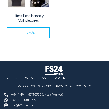
Filtros Pasa banda y
Multiplexores
LEER MÁS
EQUIPOS PARA EMISORAS DE AM & FM
PRODUCTOS
SERVICIOS
PROYECTOS
CONTACTO
+54 11 4911 - 5313/9325 (Líneas Rotativas)
+54 9 11 5881 8397
info@fs24.com.ar