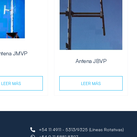
ntena JMVP
Antena JBVP
LEER MÁS
LEER MÁS
+54 11 4911 - 5313/9325 (Líneas Rotativas)
+54 9 11 5881 8397