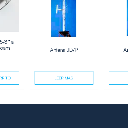
5/8″ a
 Foam
Antena JLVP
A
RRITO
LEER MÁS