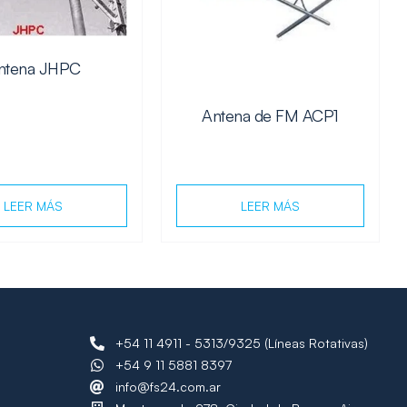
ntena JHPC
Antena de FM ACP1
LEER MÁS
LEER MÁS
+54 11 4911 - 5313/9325 (Líneas Rotativas)
+54 9 11 5881 8397
info@fs24.com.ar