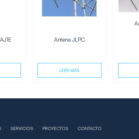
A
 AJ1E
Antena JLPC
LEER MÁS
S
SERVICIOS
PROYECTOS
CONTACTO