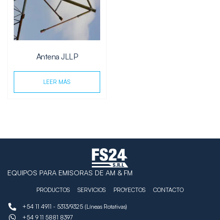
Antena JLLP
LEER MÁS
EQUIPOS PARA EMISORAS DE AM & FM
PRODUCTOS
SERVICIOS
PROYECTOS
CONTACTO
+54 11 4911 - 5313/9325 (Líneas Rotativas)
+54 9 11 5881 8397