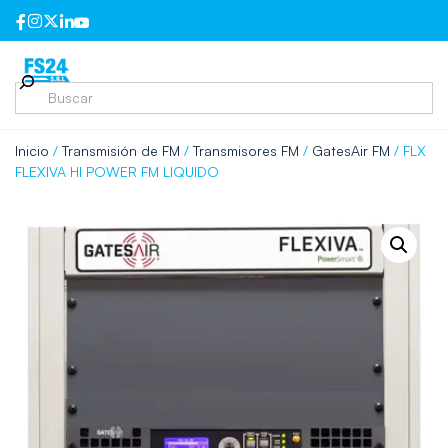
Inicio
/
Transmisión de FM
/
Transmisores FM
/
GatesAir FM
/ FLX
FLEXIVA HI POWER FM LIQUIDO