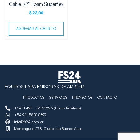
Cable 1/2″ Foam Superflex
$
23,00
AGREGAR AL CARRITO
EQUIPOS PARA EMISORAS DE AM & FM
PRODUCTOS
SERVICIOS
PROYECTOS
CONTACTO
+54 11 4911 - 5313/9325 (Líneas Rotativas)
+54 9 11 5881 8397
info@fs24.com.ar
Monteagudo 278, Ciudad de Buenos Aires