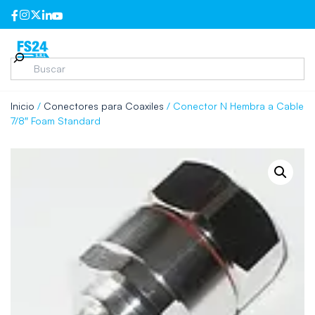
Inicio
/
Conectores para Coaxiles
/ Conector N Hembra a Cable
7/8″ Foam Standard