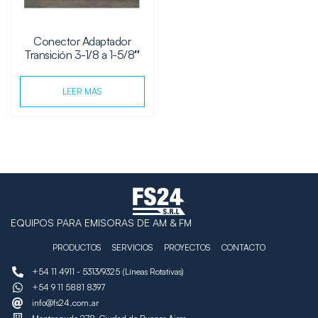
Conector Adaptador
Transición 3-1/8 a 1-5/8″
LEER MÁS
EQUIPOS PARA EMISORAS DE AM & FM
PRODUCTOS
SERVICIOS
PROYECTOS
CONTACTO
+54 11 4911 - 5313/9325 (Líneas Rotativas)
+54 9 11 5881 8397
info@fs24.com.ar