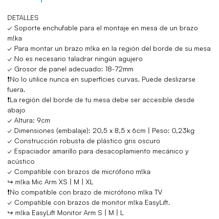
DETALLES
✓ Soporte enchufable para el montaje en mesa de un brazo
m!ka
✓ Para montar un brazo m!ka en la región del borde de su mesa
✓ No es necesario taladrar ningún agujero
✓ Grosor de panel adecuado: 18-72mm
❗No lo utilice nunca en superficies curvas. Puede deslizarse
fuera.
❗La región del borde de tu mesa debe ser accesible desde
abajo
✓ Altura: 9cm
✓ Dimensiones (embalaje): 20,5 x 8,5 x 6cm | Peso: 0,23kg
✓ Construcción robusta de plástico gris oscuro
✓ Espaciador amarillo para desacoplamiento mecánico y
acústico
✓ Compatible con brazos de micrófono m!ka
↪ m!ka Mic Arm XS | M | XL
❗No compatible con brazo de micrófono m!ka TV
✓ Compatible con brazos de monitor m!ka EasyLift.
↪ m!ka EasyLift Monitor Arm S | M | L