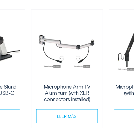
e Stand
Microphone Arm TV
Microp
 USB-C
Aluminum (with XLR
(wit
connectors installed)
LEER MÁS