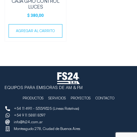
CAJA GPIO CONTROL
LUCES
$
380,00
AGREGAR AL CARRITO
EQUIPOS PARA EMISORAS DE AM & FM
PRODUCTOS
SERVICIOS
PROYECTOS
CONTACTO
+54 11 4911 - 5313/9325 (Líneas Rotativas)
+54 9 11 5881 8397
info@fs24.com.ar
Monteagudo 278, Ciudad de Buenos Aires