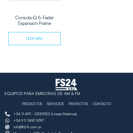
Consola iQ 6-Fader
Expansion Frame
LEER MÁS
EQUIPOS PARA EMISORAS DE AM & FM
PRODUCTOS
SERVICIOS
PROYECTOS
CONTACTO
+54 11 4911 - 5313/9325 (Líneas Rotativas)
+54 9 11 5881 8397
info@fs24.com.ar