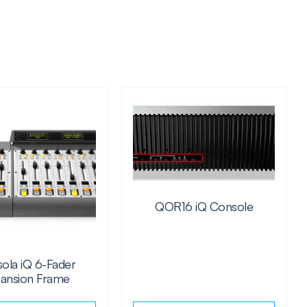
QOR16 iQ Console
ola iQ 6-Fader
ansion Frame