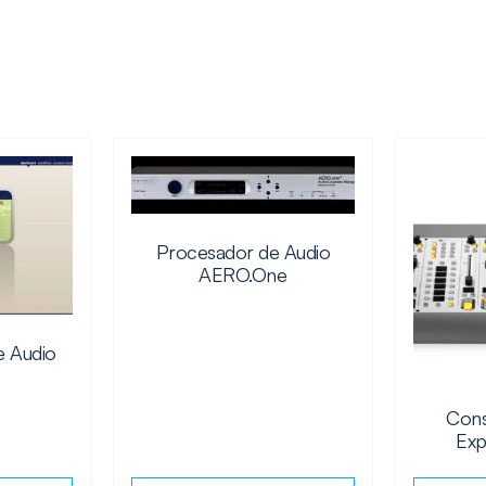
Procesador de Audio
AERO.One
e Audio
e
Cons
Exp