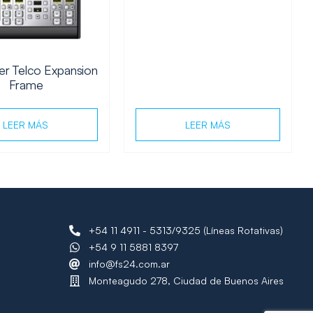
er Telco Expansion
Frame
LEER MÁS
LEER MÁS
+54 11 4911 - 5313/9325 (Líneas Rotativas)
+54 9 11 5881 8397
info@fs24.com.ar
Monteagudo 278, Ciudad de Buenos Aires