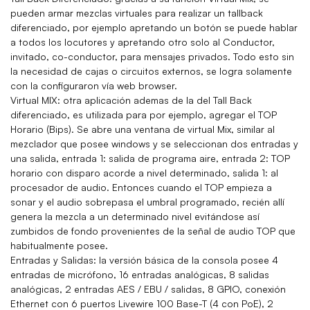
pueden armar mezclas virtuales para realizar un tallback
diferenciado, por ejemplo apretando un botón se puede hablar
a todos los locutores y apretando otro solo al Conductor,
invitado, co-conductor, para mensajes privados. Todo esto sin
la necesidad de cajas o circuitos externos, se logra solamente
con la configuraron vía web browser.
Virtual MIX:
otra aplicación ademas de la del Tall Back
diferenciado, es utilizada para por ejemplo, agregar el TOP
Horario (Bips). Se abre una ventana de virtual Mix, similar al
mezclador que posee windows y se seleccionan dos entradas y
una salida, entrada 1: salida de programa aire, entrada 2: TOP
horario con disparo acorde a nivel determinado, salida 1: al
procesador de audio. Entonces cuando el TOP empieza a
sonar y el audio sobrepasa el umbral programado, recién allí
genera la mezcla a un determinado nivel evitándose así
zumbidos de fondo provenientes de la señal de audio TOP que
habitualmente posee.
Entradas y Salidas:
la versión básica de la consola posee 4
entradas de micrófono, 16 entradas analógicas, 8 salidas
analógicas, 2 entradas AES / EBU / salidas, 8 GPIO, conexión
Ethernet con 6 puertos Livewire 100 Base-T (4 con PoE), 2