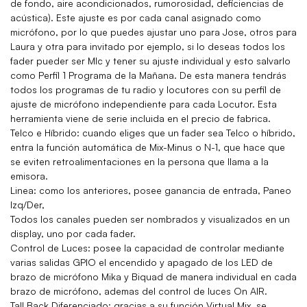
de fondo, aire acondicionados, rumorosidad, deficiencias de
acústica). Este ajuste es por cada canal asignado como
micrófono, por lo que puedes ajustar uno para Jose, otros para
Laura y otra para invitado por ejemplo, si lo deseas todos los
fader pueder ser MIc y tener su ajuste individual y esto salvarlo
como Perfil 1 Programa de la Mañana. De esta manera tendrás
todos los programas de tu radio y locutores con su perfil de
ajuste de micrófono independiente para cada Locutor. Esta
herramienta viene de serie incluida en el precio de fabrica.
Telco e Híbrido:
cuando eliges que un fader sea Telco o híbrido,
entra la función automática de Mix-Minus o N-1, que hace que
se eviten retroalimentaciones en la persona que llama a la
emisora.
Linea:
como los anteriores, posee ganancia de entrada, Paneo
Izq/Der,
Todos los canales pueden ser nombrados y visualizados en un
display, uno por cada fader.
Control de Luces
: posee la capacidad de controlar mediante
varias salidas GPIO el encendido y apagado de los LED de
brazo de micrófono Mika y Biquad de manera individual en cada
brazo de micrófono, ademas del control de luces On AIR.
Tall Back Diferenciado
: gracias a su función Virtual Mix, se