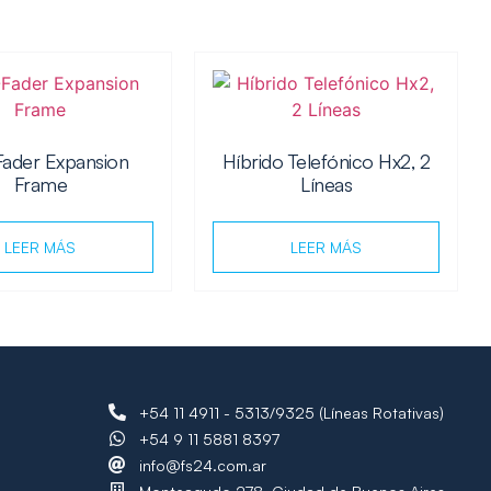
Fader Expansion
Híbrido Telefónico Hx2, 2
Frame
Líneas
LEER MÁS
LEER MÁS
+54 11 4911 - 5313/9325 (Líneas Rotativas)
+54 9 11 5881 8397
info@fs24.com.ar