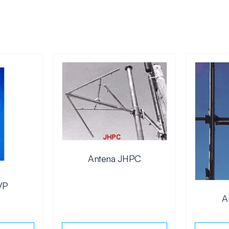
Antena JHPC
VP
A