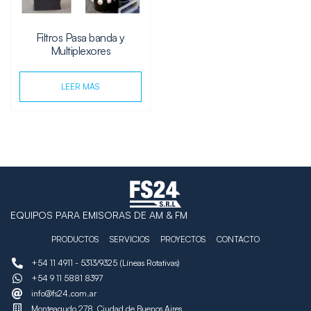
Filtros Pasa banda y
Multiplexores
LEER MÁS
EQUIPOS PARA EMISORAS DE AM & FM
PRODUCTOS
SERVICIOS
PROYECTOS
CONTACTO
+54 11 4911 - 5313/9325 (Líneas Rotativas)
+54 9 11 5881 8397
info@fs24.com.ar
Monteagudo 278, Ciudad de Buenos Aires