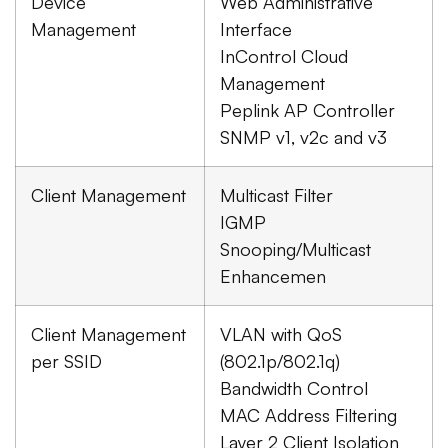
Device
Web Administrative
Management
Interface
InControl Cloud
Management
Peplink AP Controller
SNMP v1, v2c and v3
Client Management
Multicast Filter
IGMP
Snooping/Multicast
Enhancemen
Client Management
VLAN with QoS
per SSID
(802.1p/802.1q)
Bandwidth Control
MAC Address Filtering
Layer 2 Client Isolation