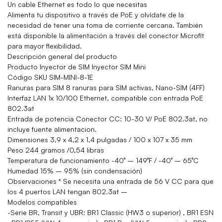
Un cable Ethernet es todo lo que necesitas
Alimenta tu dispositivo a través de PoE y olvídate de la
necesidad de tener una toma de corriente cercana. También
está disponible la alimentación a través del conector Microfit
para mayor flexibilidad.
Descripción general del producto
Producto Inyector de SIM Inyector SIM Mini
Código SKU SIM-MINI-8-1E
Ranuras para SIM 8 ranuras para SIM activas, Nano-SIM (4FF)
Interfaz LAN 1x 10/100 Ethernet, compatible con entrada PoE
802.3at
Entrada de potencia Conector CC: 10-30 V/ PoE 802.3at, no
incluye fuente alimentacion.
Dimensiones 3,9 x 4,2 x 1,4 pulgadas / 100 x 107 x 35 mm
Peso 244 gramos /0,54 libras
Temperatura de funcionamiento -40° – 149°F / -40° – 65°C
Humedad 15% – 95% (sin condensación)
Observaciones * Se necesita una entrada de 56 V CC para que
los 4 puertos LAN tengan 802.3at –
Modelos compatibles
-Serie BR, Transit y UBR: BR1 Classic (HW3 o superior) , BR1 ESN