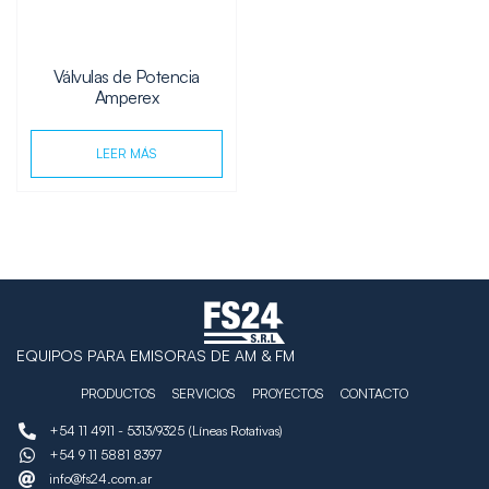
Válvulas de Potencia
Amperex
LEER MÁS
EQUIPOS PARA EMISORAS DE AM & FM
PRODUCTOS
SERVICIOS
PROYECTOS
CONTACTO
+54 11 4911 - 5313/9325 (Líneas Rotativas)
+54 9 11 5881 8397
info@fs24.com.ar