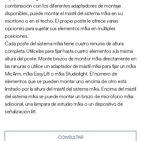
combinación con los diferentes adaptadores de montaje
disponibles, puede montar el mástil del sistema m!ka en su
escritorio o en el techo. El propio poste le ofrece varias
opciones para sujetar sus elementos m!ka en múltiples
posiciones.
Cada poste del sistema m!ka tiene cuatro ranuras de altura
completa. Utilícelas para fijar hasta cuatro elementos a la misma
altura del poste. Monte brazos de monitor m!ka directamente en
las ranuras o utilice un adaptador de mástil m!ka para fijar un m!ka
MicArm, m!ka EasyLift o m!ka Studiolight. El número de
elementos que se pueden montar uno encima de otro está
limitado por la altura del mástil del sistema m!ka. Encima del mástil
del sistema m!ka se puede montar un brazo de micrófono m!ka
adicional, una lámpara de estudio m!ka o un dispositivo de
señalización litt.
CONSULTAR