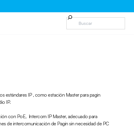
los
estándares
IP , como estación Master para pagin
dio
IP.
ción
con PoE,
Intercom
IP
Master
,
adecuado para
nes
de intercomunicación
de Pagin
sin necesidad de
PC