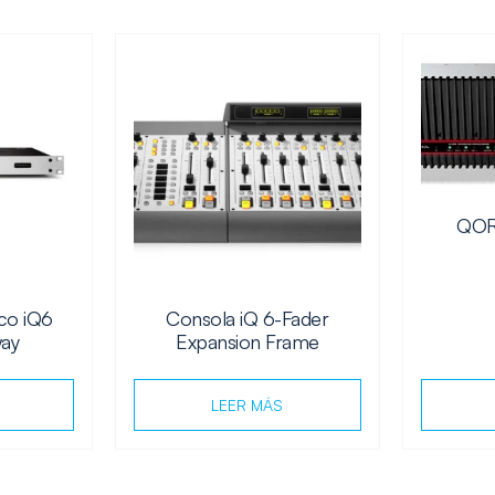
QOR
ico iQ6
Consola iQ 6-Fader
way
Expansion Frame
LEER MÁS