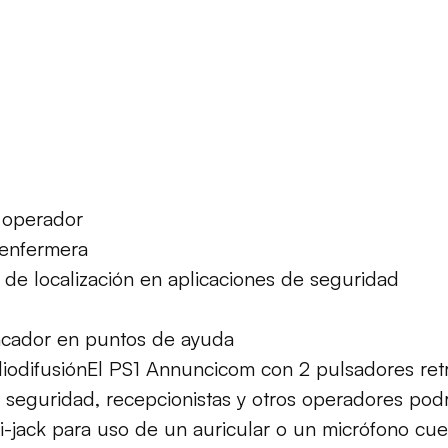
 operador
 enfermera
 de localización
en aplicaciones de seguridad
cador en puntos d
e ayuda
diodifusión
El
PS1
Annuncicom
con 2 pulsadores ret
e seguridad
, recepcionistas
y otros operadores pod
i-jack para
uso de
un auricular o
un micrófono
cue