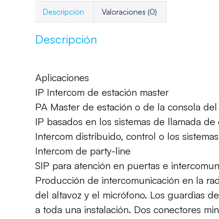
Descripción
Valoraciones (0)
Descripción
Aplicaciones
IP
Intercom
de estación master
PA
Master
de estación
o de la consola
del
IP
basados ​​en
los sistemas de
llamada de
Intercom distribuido
, control
o
los sistemas
Intercom
de party-line
SIP
para atención en puertas
e intercomun
Producción
de intercomunicación
en la ra
del
altavoz
y el micrófono. L
os guardias d
a
toda una instalación.
Dos
conectores
min