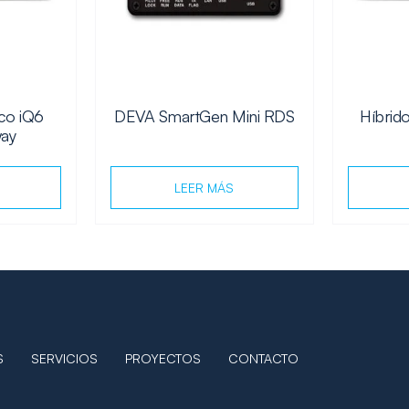
ico iQ6
DEVA SmartGen Mini RDS
Híbrido
way
LEER MÁS
S
SERVICIOS
PROYECTOS
CONTACTO