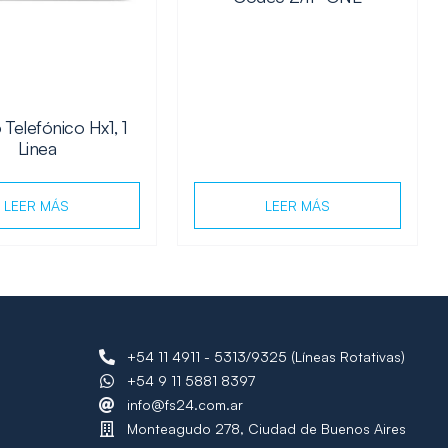
 Telefónico Hx1, 1
Linea
LEER MÁS
LEER MÁS
+54 11 4911 - 5313/9325 (Líneas Rotativas)
+54 9 11 5881 8397
info@fs24.com.ar
Monteagudo 278, Ciudad de Buenos Aires