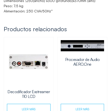
Dimensiones :250(ancho) x300 (profundo)x370mm (alto)
Peso: 7.5 kg
Alimentación: 230 CVA/50Hz”
Productos relacionados
Procesador de Audio
AERO.One
Decodificador Exstreamer
110 LCD
LEER MÁS
LEER MÁS