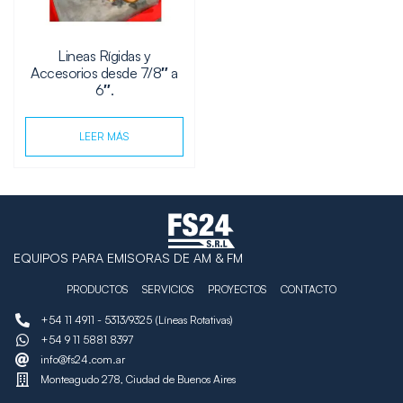
Lineas Rígidas y
Accesorios desde 7/8″ a
6″.
LEER MÁS
EQUIPOS PARA EMISORAS DE AM & FM
PRODUCTOS
SERVICIOS
PROYECTOS
CONTACTO
+54 11 4911 - 5313/9325 (Líneas Rotativas)
+54 9 11 5881 8397
info@fs24.com.ar
Monteagudo 278, Ciudad de Buenos Aires