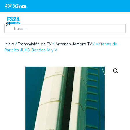
Inicio
/
Transmisión de TV
/
Antenas Jampro TV
/ Antenas de
Paneles JUHD Bandas IV y V