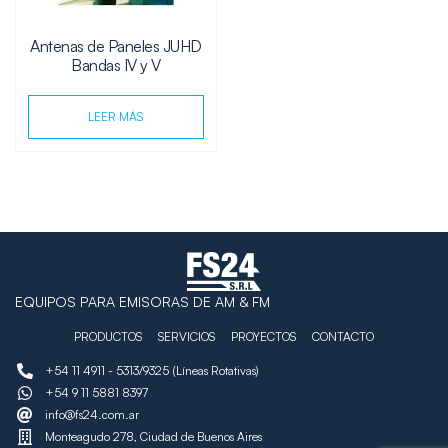
Antenas de Paneles JUHD
Bandas IV y V
LEER MÁS
EQUIPOS PARA EMISORAS DE AM & FM
PRODUCTOS
SERVICIOS
PROYECTOS
CONTACTO
+54 11 4911 - 5313/9325 (Líneas Rotativas)
+54 9 11 5881 8397
info@fs24.com.ar
Monteagudo 278, Ciudad de Buenos Aires