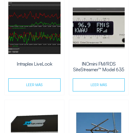
Intraplex LiveLook
INOmini FM/RDS
SiteStreamer™ Model 635
LEER MÁS
LEER MÁS