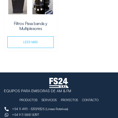
Filtros Pasa banda y
Multiplexores
LEER MÁS
EQUIPOS PARA EMISORAS DE AM & FM
PRODUCTOS
SERVICIOS
PROYECTOS
CONTACTO
+54 11 4911 - 5313/9325 (Líneas Rotativas)
+54 9 11 5881 8397