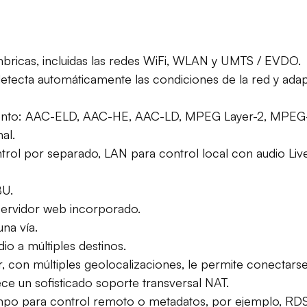
bricas, incluidas las redes WiFi, WLAN y UMTS / EVDO.
 detecta automáticamente las condiciones de la red y ad
miento: AAC-ELD, AAC-HE, AAC-LD, MPEG Layer-2, MPEG
al.
ntrol por separado, LAN para control local con audio L
BU.
 servidor web incorporado.
na vía.
io a múltiples destinos.
ver, con múltiples geolocalizaciones, le permite conectars
ce un sofisticado soporte transversal NAT.
empo para control remoto o metadatos, por ejemplo, RDS