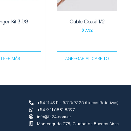
ger Kit 3-1/8
Cable Coaxil 1/2
$
7,52
LEER MÁS
AGREGAR AL CARRITO
+54 11 4911 - 5313/9325 (Líneas Rotativas)
+54 9 11 5881 8397
info@fs24.com.ar
Monteagudo 278, Ciudad de Buenos Aires