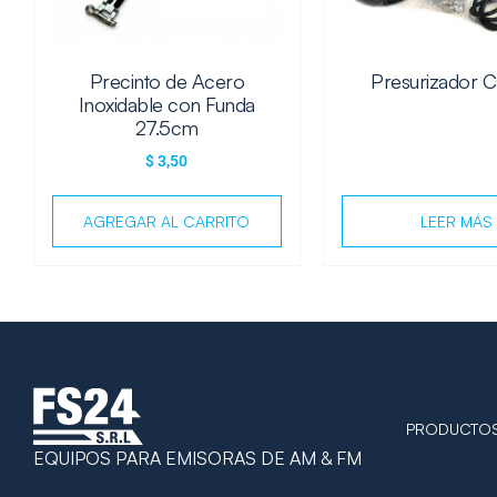
Precinto de Acero
Presurizador 
Inoxidable con Funda
27.5cm
$
3,50
AGREGAR AL CARRITO
LEER MÁS
PRODUCTO
EQUIPOS PARA EMISORAS DE AM & FM