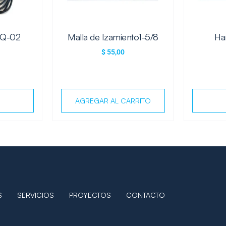
CQ-02
Malla de Izamiento1-5/8
Han
$
55,00
AGREGAR AL CARRITO
S
SERVICIOS
PROYECTOS
CONTACTO