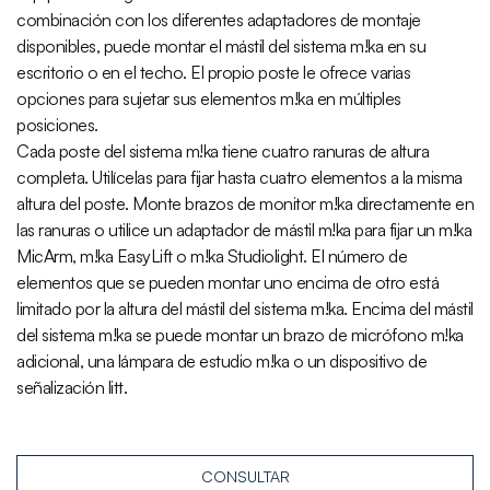
combinación con los diferentes adaptadores de montaje
disponibles, puede montar el mástil del sistema m!ka en su
escritorio o en el techo. El propio poste le ofrece varias
opciones para sujetar sus elementos m!ka en múltiples
posiciones.
Cada poste del sistema m!ka tiene cuatro ranuras de altura
completa. Utilícelas para fijar hasta cuatro elementos a la misma
altura del poste. Monte brazos de monitor m!ka directamente en
las ranuras o utilice un adaptador de mástil m!ka para fijar un m!ka
MicArm, m!ka EasyLift o m!ka Studiolight. El número de
elementos que se pueden montar uno encima de otro está
limitado por la altura del mástil del sistema m!ka. Encima del mástil
del sistema m!ka se puede montar un brazo de micrófono m!ka
adicional, una lámpara de estudio m!ka o un dispositivo de
señalización litt.
CONSULTAR