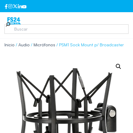
Inicio
/
Audio
/
Micrófonos
/ PSM1 Sock Mount p/ Broadcaster