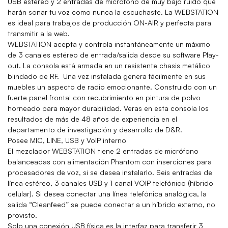
USB estéreo y 2 entradas de micrófono de muy bajo ruido que
harán sonar tu voz como nunca la escuchaste. La WEBSTATION
es ideal para trabajos de producción ON-AIR y perfecta para
transmitir a la web.
WEBSTATION acepta y controla instantáneamente un máximo
de 3 canales estéreo de entrada/salida desde su software Play-
out. La consola está armada en un resistente chasis metálico
blindado de RF. Una vez instalada genera fácilmente en sus
muebles un aspecto de radio emocionante. Construido con un
fuerte panel frontal con recubrimiento en pintura de polvo
horneado para mayor durabilidad. Veras en esta consola los
resultados de más de 48 años de experiencia en el
departamento de investigación y desarrollo de D&R.
Posee MIC, LINE, USB y VoIP interno
El mezclador WEBSTATION tiene 2 entradas de micrófono
balanceadas con alimentación Phantom con inserciones para
procesadores de voz, si se desea instalarlo. Seis entradas de
línea estéreo, 3 canales USB y 1 canal VOIP telefónico (híbrido
celular). Si desea conectar una línea telefónica analógica, la
salida “Cleanfeed” se puede conectar a un híbrido externo, no
provisto.
Solo una conexión USB física es la interfaz para transferir 3