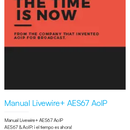
Manual Livewire+ AES67 AoIP
Manual Livewire+ AES67 AoIP
AES67 & AoIP: ¡ el tiempo es ahora!