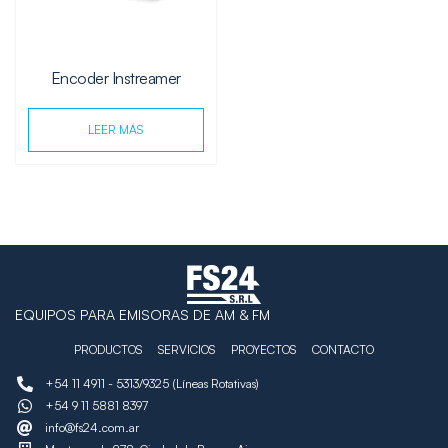
Encoder Instreamer
LEER MÁS
EQUIPOS PARA EMISORAS DE AM & FM
PRODUCTOS
SERVICIOS
PROYECTOS
CONTACTO
+54 11 4911 - 5313/9325 (Líneas Rotativas)
+54 9 11 5881 8397
info@fs24.com.ar