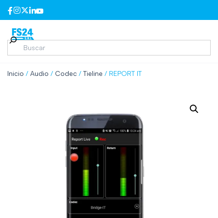
Inicio
/
Audio
/
Codec
/
Tieline
/ REPORT IT