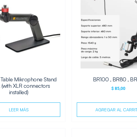
” Table Mikrophone Stand
BR100 , BR80 , B
 (with XLR connectors
$
85,00
installed)
LEER MÁS
AGREGAR AL CARRI