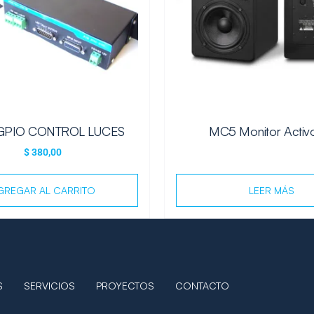
GPIO CONTROL LUCES
MC5 Monitor Activ
$
380,00
GREGAR AL CARRITO
LEER MÁS
S
SERVICIOS
PROYECTOS
CONTACTO