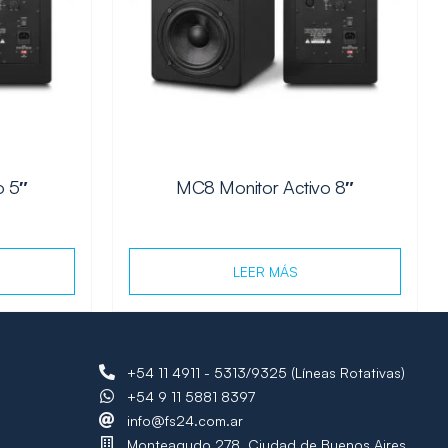
o 5″
MC8 Monitor Activo 8″
LEER MÁS
+54 11 4911 - 5313/9325 (Líneas Rotativas)
+54 9 11 5881 8397
info@fs24.com.ar
Monteagudo 278, Ciudad de Buenos Aires