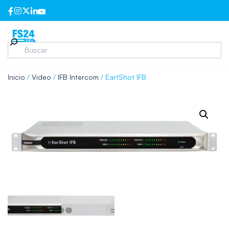
Inicio
/
Video
/
IFB Intercom
/ EartShot IFB