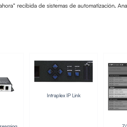
hora” recibida de sistemas de automatización. Anal
Intraplex IP Link
treaming
Z/