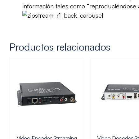
información tales como “reproduciéndose a
Productos relacionados
Video Encoder Streaming
Video Decoder S