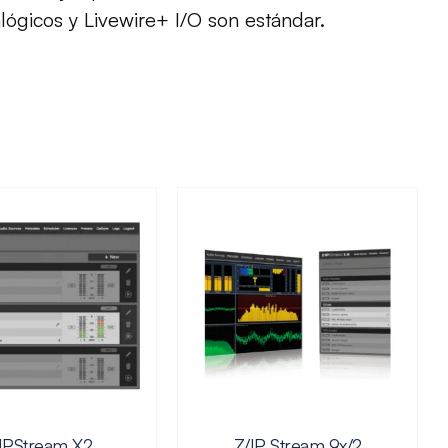
ógicos y Livewire+ I/O son estándar.
IPStream X2
Z/IP Stream 9x/2