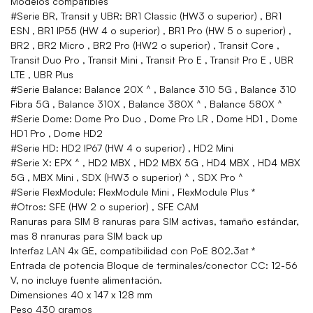
Modelos compatibles
#Serie BR, Transit y UBR: BR1 Classic (HW3 o superior) , BR1
ESN , BR1 IP55 (HW 4 o superior) , BR1 Pro (HW 5 o superior) ,
BR2 , BR2 Micro , BR2 Pro (HW2 o superior) , Transit Core ,
Transit Duo Pro , Transit Mini , Transit Pro E , Transit Pro E , UBR
LTE , UBR Plus
#Serie Balance: Balance 20X ^ , Balance 310 5G , Balance 310
Fibra 5G , Balance 310X , Balance 380X ^ , Balance 580X ^
#Serie Dome: Dome Pro Duo , Dome Pro LR , Dome HD1 , Dome
HD1 Pro , Dome HD2
#Serie HD: HD2 IP67 (HW 4 o superior) , HD2 Mini
#Serie X: EPX ^ , HD2 MBX , HD2 MBX 5G , HD4 MBX , HD4 MBX
5G , MBX Mini , SDX (HW3 o superior) ^ , SDX Pro ^
#Serie FlexModule: FlexModule Mini , FlexModule Plus *
#Otros: SFE (HW 2 o superior) , SFE CAM
Ranuras para SIM 8 ranuras para SIM activas, tamaño estándar,
mas 8 nranuras para SIM back up
Interfaz LAN 4x GE, compatibilidad con PoE 802.3at *
Entrada de potencia Bloque de terminales/conector CC: 12-56
V, no incluye fuente alimentación.
Dimensiones 40 x 147 x 128 mm
Peso 430 gramos