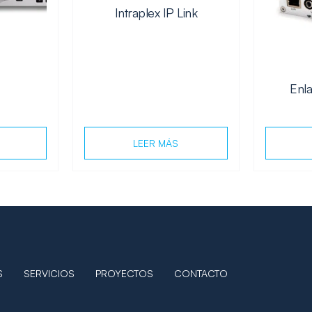
Intraplex IP Link
Enl
LEER MÁS
S
SERVICIOS
PROYECTOS
CONTACTO