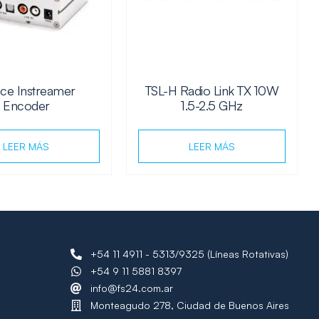
ace Instreamer
TSL-H Radio Link TX 10W
Encoder
1.5-2.5 GHz
LEER MÁS
LEER MÁS
+54 11 4911 - 5313/9325 (Líneas Rotativas)
+54 9 11 5881 8397
info@fs24.com.ar
Monteagudo 278, Ciudad de Buenos Aires