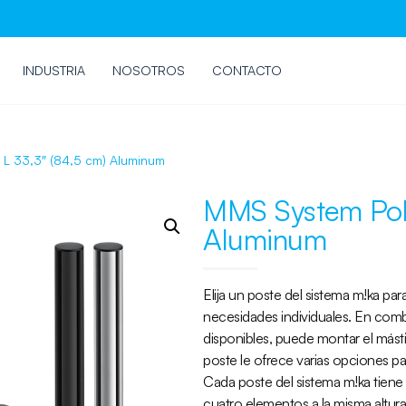
INDUSTRIA
NOSOTROS
CONTACTO
L 33,3″ (84,5 cm) Aluminum
MMS System Pole
Aluminum
Elija un poste del sistema m!ka pa
necesidades individuales. En com
disponibles, puede montar el mástil
poste le ofrece varias opciones pa
Cada poste del sistema m!ka tiene c
cuatro elementos a la misma altur