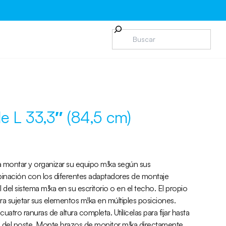
 L 33,3″ (84,5 cm)
ra montar y organizar su equipo m!ka según sus
binación con los diferentes adaptadores de montaje
 del sistema m!ka en su escritorio o en el techo. El propio
ra sujetar sus elementos m!ka en múltiples posiciones.
uatro ranuras de altura completa. Utilícelas para fijar hasta
a del poste. Monte brazos de monitor m!ka directamente