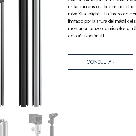
en las ranuras o utilice un adaptad
m!ka Studiolight. El número de e
limitado por la altura del mástil de
montar un brazo de micrófono m!ka
de señalización litt.
CONSULTAR