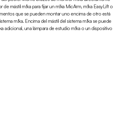
or de mástil m!ka para fijar un m!ka MicArm, m!ka EasyLift o
lementos que se pueden montar uno encima de otro está
l sistema m!ka. Encima del mástil del sistema m!ka se puede
 adicional, una lámpara de estudio m!ka o un dispositivo