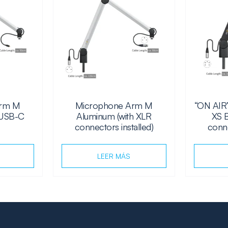
Arm M
Microphone Arm M
“ON AIR
 USB-C
Aluminum (with XLR
XS B
connectors installed)
conne
LEER MÁS